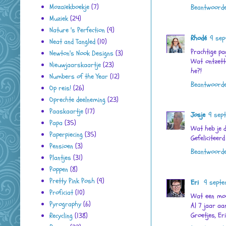
Mozaïekboekje
(7)
Beantwoord
Muziek
(24)
Nature 's Perfection
(9)
Rhodé
9 sep
Neat and Tangled
(10)
Prachtige pa
Newton's Nook Designs
(3)
Wat ontzette
Nieuwjaarskaartje
(23)
he?!
Numbers of the Year
(12)
Beantwoord
Op reis!
(26)
Oprechte deelneming
(23)
Paaskaartje
(17)
Josje
9 sep
Papa
(35)
Wat heb je 
Paperpiecing
(35)
Gefeliciteerd
Pensioen
(3)
Beantwoord
Plantjes
(31)
Poppen
(8)
Pretty Pink Posh
(9)
Eri
9 septe
Proficiat
(10)
Wat een mooi
Pyrography
(6)
Al 7 jaar aan
Groetjes, Eri
Recycling
(138)