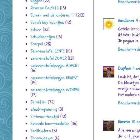
Reggae
(22)
Beantwoord
Reverse Confetti
(13)
Samen met de kinderen ♡
(213)
GerJanne
9 
Sarah kay kaartjes
(12)
Gefeliciteer
School
(32)
ik! Wat leuk!
Schudkaartjes
(16)
Je pagina is 
Scorpal
(28)
Beantwoord
Seizoenstafel LENTE
(10)
seizoenstafel ZOMER
(13)
seizoenstafelpopjes ADVENT
Daphne
9 s
(16)
Leuk hè, dat 
seizoenstafelpopjes HERFST
De kleurtjes
(14)
vrolijk nieuw
seizoenstafelpopjes WINTER
Het andere n
(13)
Servetten
(72)
Beantwoord
shadowpainting
(3)
Sintmaartenstijd
(12)
Rimmie
10 s
Speciale kaartmodellen
(36)
Allereerst ge
Spellbinders
(3)
Je art jour
Sprookjeswol
(6)