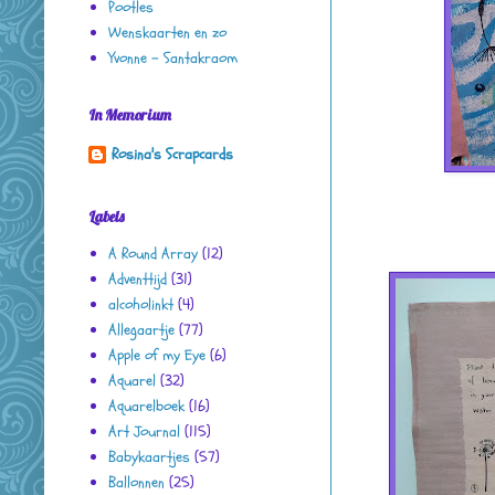
Pootles
Wenskaarten en zo
Yvonne - Santakraom
In Memorium
Rosina's Scrapcards
Labels
A Round Array
(12)
Adventtijd
(31)
alcoholinkt
(4)
Allegaartje
(77)
Apple of my Eye
(6)
Aquarel
(32)
Aquarelboek
(16)
Art Journal
(115)
Babykaartjes
(57)
Ballonnen
(25)