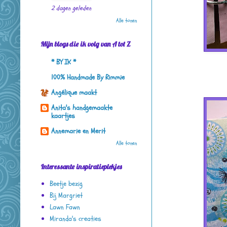
2 dagen geleden
Alle tonen
Mijn blogs die ik volg van A tot Z
* BY IK *
100% Handmade By Rimmie
Angélique maakt
Anita's handgemaakte
kaartjes
Annemarie en Merit
Alle tonen
Interessante inspiratieplekjes
Beetje bezig
Bij Margriet
Lawn Fawn
Miranda's creaties