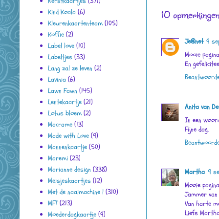
Kerstkaartjes
(371)
Kind Koala
(6)
10 opmerkingen
Kleurenkaartenteam
(105)
Koffie
(2)
Je@net
9 se
Label love
(10)
Mooie pagina
Labeltjes
(33)
En gefelicite
Lang zal ze leven
(2)
Beantwoord
Lavinia
(6)
Lawn Fawn
(145)
Lentekaartje
(21)
Anita van D
Lotus bloem
(2)
In een woord 
Macrame
(13)
Fijne dag.
Made with Love
(9)
Beantwoord
Mannenkaartje
(50)
Maremi
(23)
Marianne design
(338)
Martha
9 s
Meisjeskaartjes
(12)
Mooie pagina
Met de naaimachine !
(310)
Jammer van d
MFT
(213)
Van harte me
Liefs Marth
Moederdagkaartje
(9)