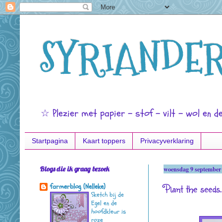
SYRIANDER
☆ Plezier met papier - stof - vilt - wol en d
Startpagina
Kaart toppers
Privacyverklaring
Blogs die ik graag bezoek
woensdag 9 september
Plant the seeds
farmerblog (Nelleke)
Sketch bij de
Egel en de
hoofdkleur is
roze