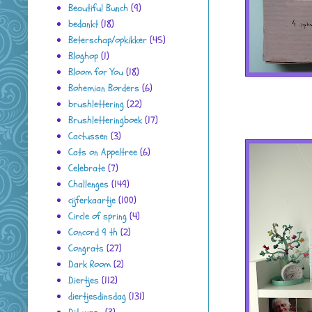
Beautiful Bunch
(9)
bedankt
(18)
Beterschap/opkikker
(45)
Bloghop
(1)
Bloom for You
(18)
Bohemian Borders
(6)
brushlettering
(22)
Brushletteringboek
(17)
Cactussen
(3)
Cats on Appeltree
(6)
Celebrate
(7)
Challenges
(149)
cijferkaartje
(100)
Circle of spring
(4)
Concord 9 th
(2)
Congrats
(27)
Dark Room
(2)
Diertjes
(112)
diertjesdinsdag
(131)