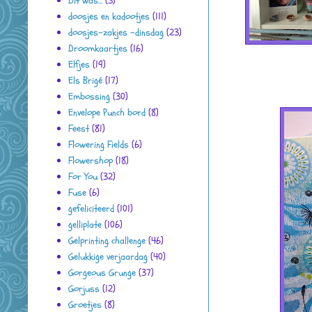
Dit was...
(3)
doosjes en kadootjes
(111)
doosjes-zakjes -dinsdag
(23)
Droomkaartjes
(16)
Elfjes
(19)
Els Brigé
(17)
Embossing
(30)
Envelope Punch bord
(8)
Feest
(81)
Flowering Fields
(6)
Flowershop
(18)
For You
(32)
Fuse
(6)
gefeliciteerd
(101)
gelliplate
(106)
Gelprinting challenge
(46)
Gelukkige verjaardag
(40)
Gorgeous Grunge
(37)
Gorjuss
(12)
Groetjes
(8)