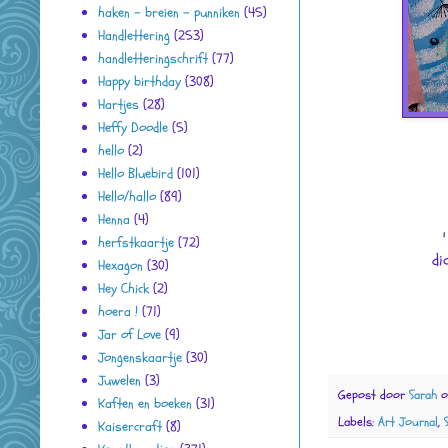
haken - breien - punniken
(45)
Handlettering
(253)
handletteringschrift
(77)
Happy birthday
(308)
Hartjes
(28)
Heffy Doodle
(5)
hello
(2)
Hello Bluebird
(101)
Hello/hallo
(89)
Henna
(4)
herfstkaartje
(72)
di
Hexagon
(30)
Hey Chick
(2)
hoera !
(71)
Jar of Love
(9)
Jongenskaartje
(30)
Juwelen
(3)
Gepost door
Sarah
Kaften en boeken
(31)
Labels:
Art Journal
,
Kaisercraft
(8)