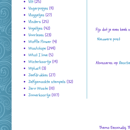
Vilt
(25)
Vingerpopjes
(9)
Vlaggetjes
(27)
Vlinders
(25)
Vogeltjes
(42)
Fijn dat je even keek 
Voorlezen
(23)
Nieuwere post
Waffle Flower
(4)
Washitape
(249)
What I love
(5)
Winterkaartje
(19)
Abonneren op:
Reacti
Wplus9
(3)
Zeefdrukken
(27)
Zelfgemaakte stempels
(32)
Zero Waste
(10)
Zomerkaartje
(107)
Thema Eenvoudig. 