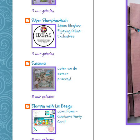
3 uur geleden
SUper Stamptastisch
Ideas Bloghop:
Enjoying Online
Exclusives
3 uur geleden
Suzanna
Laten we de
zomer
proeven!
8 uur geleden
Stampin with Liz Design
Lawn Fawn -
Costume Party
Card!
8 uur geleden