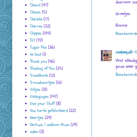
daarvoor ins
Stencil
(47)
Stenen
(5)
Groetjes
Sterkte
(17)
Rimmie
Sterren
(32)
Stippen
(104)
Beantwoord
SU!
(70)
Sugar Pea
(36)
miekequilt
1
te laat
(1)
Wat ellendi
Thank you
(46)
gauw weer g
Thinking of You
(25)
Beantwoord
Travelbook
(12)
Trouwkaartjes
(16)
Uiltjes
(31)
Uitdagingen
(147)
Use your Stuff
(8)
Van harte gefeliciteerd
(22)
Veertjes
(29)
Verhuis / welkom thuis
(29)
video
(3)