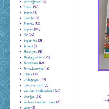
Sprookjeswol
(6)
Stencil
(47)
Stenen
(5)
Sterkte
(17)
Sterren
(32)
Stippen
(104)
SU!
(70)
Sugar Pea
(36)
te laat
(1)
Thank you
(46)
Thinking of You
(25)
Travelbook
(12)
Trouwkaartjes
(16)
Uiltjes
(31)
Uitdagingen
(147)
Use your Stuff
(8)
Van harte gefeliciteerd
(22)
m
Veertjes
(29)
ook
Verhuis / welkom thuis
(29)
video
(3)