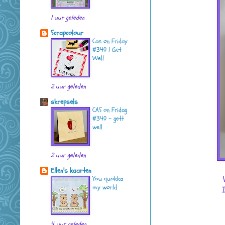
1 uur geleden
Scrapcolour
Cas on Friday
#340 | Get
Well
2 uur geleden
skrepsels
CAS on Fridag
#340 - gett
well
2 uur geleden
Ellen's kaarten
You quokka
my world
I
4 uur geleden