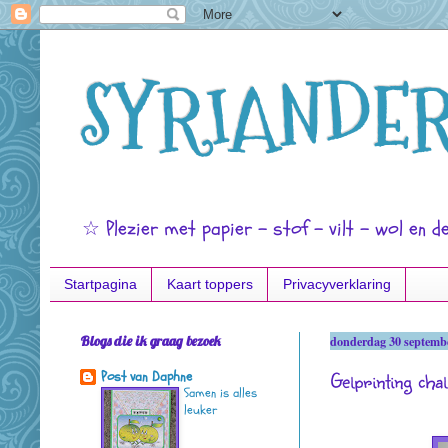
SYRIANDER
☆ Plezier met papier - stof - vilt - wol en d
Startpagina
Kaart toppers
Privacyverklaring
Blogs die ik graag bezoek
donderdag 30 septemb
Gelprinting cha
Post van Daphne
Samen is alles
leuker