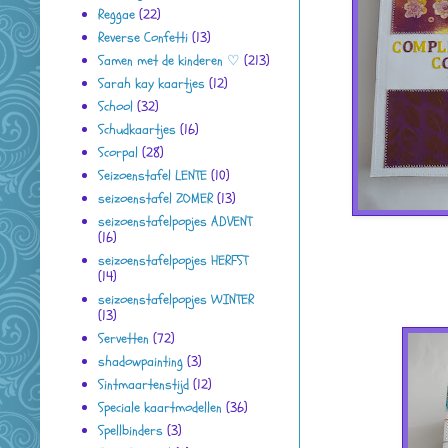
Reggae
(22)
Reverse Confetti
(13)
Samen met de kinderen ♡
(213)
Sarah kay kaartjes
(12)
School
(32)
Schudkaartjes
(16)
Scorpal
(28)
Seizoenstafel LENTE
(10)
seizoenstafel ZOMER
(13)
seizoenstafelpopjes ADVENT
(16)
seizoenstafelpopjes HERFST
(14)
seizoenstafelpopjes WINTER
(13)
Servetten
(72)
shadowpainting
(3)
Sintmaartenstijd
(12)
Speciale kaartmodellen
(36)
Spellbinders
(3)