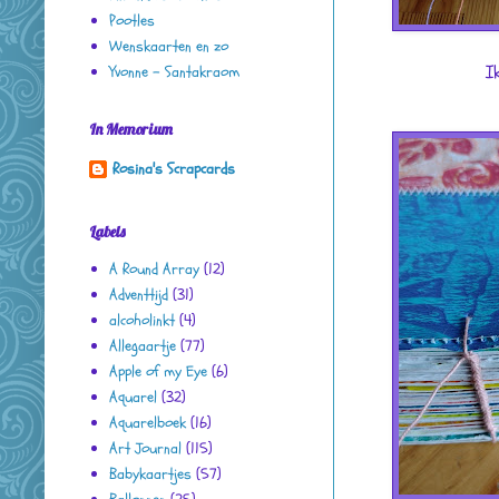
Pootles
Wenskaarten en zo
I
Yvonne - Santakraom
In Memorium
Rosina's Scrapcards
Labels
A Round Array
(12)
Adventtijd
(31)
alcoholinkt
(4)
Allegaartje
(77)
Apple of my Eye
(6)
Aquarel
(32)
Aquarelboek
(16)
Art Journal
(115)
Babykaartjes
(57)