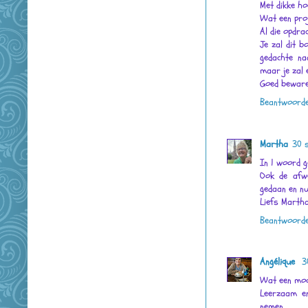
Met dikke ho
Wat een proj
Al die opdrac
Je zal dit b
gedachte na
maar je zal e
Goed bewaren
Beantwoord
Martha
30 
In 1 woord 
Ook de afwe
gedaan en nu
Liefs Marth
Beantwoord
Angélique
3
Wat een moo
Leerzaam en
nemen.