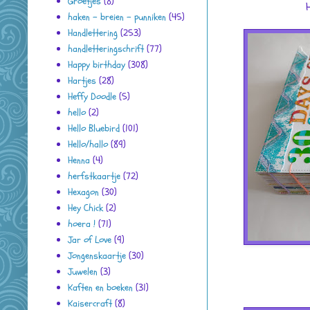
Groetjes
(8)
haken - breien - punniken
(45)
Handlettering
(253)
handletteringschrift
(77)
Happy birthday
(308)
Hartjes
(28)
Heffy Doodle
(5)
hello
(2)
Hello Bluebird
(101)
Hello/hallo
(89)
Henna
(4)
herfstkaartje
(72)
Hexagon
(30)
Hey Chick
(2)
hoera !
(71)
Jar of Love
(9)
Jongenskaartje
(30)
Juwelen
(3)
Kaften en boeken
(31)
Kaisercraft
(8)