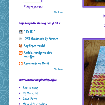
4 dagen geleden
Alle tonen
D
Mijn blogs die ik volg van A tot Z
* BY IK *
100% Handmade By Rimmie
Angélique maakt
Anita's handgemaakte
kaartjes
Annemarie en Merit
Alle tonen
Interessante inspiratieplekjes
Beetje bezig
Bij Margriet
Lawn Fawn
Miranda's creaties