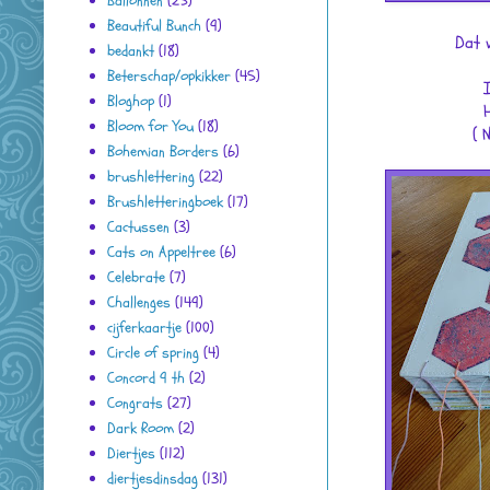
Ballonnen
(25)
Beautiful Bunch
(9)
Dat 
bedankt
(18)
Beterschap/opkikker
(45)
Bloghop
(1)
Bloom for You
(18)
( 
Bohemian Borders
(6)
brushlettering
(22)
Brushletteringboek
(17)
Cactussen
(3)
Cats on Appeltree
(6)
Celebrate
(7)
Challenges
(149)
cijferkaartje
(100)
Circle of spring
(4)
Concord 9 th
(2)
Congrats
(27)
Dark Room
(2)
Diertjes
(112)
diertjesdinsdag
(131)