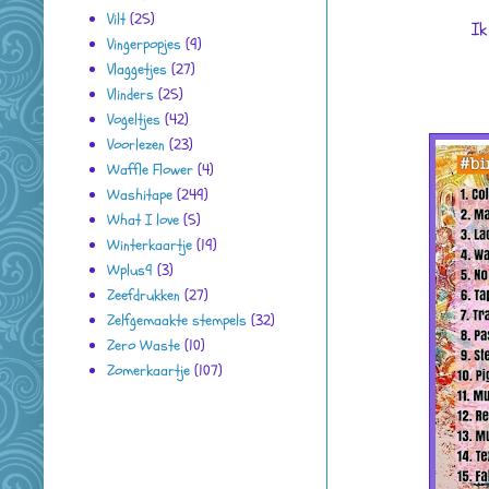
Vilt
(25)
Ik
Vingerpopjes
(9)
Vlaggetjes
(27)
Vlinders
(25)
Vogeltjes
(42)
Voorlezen
(23)
Waffle Flower
(4)
Washitape
(249)
What I love
(5)
Winterkaartje
(19)
Wplus9
(3)
Zeefdrukken
(27)
Zelfgemaakte stempels
(32)
Zero Waste
(10)
Zomerkaartje
(107)