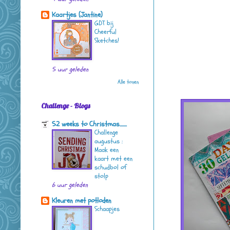
Kaartjes (Jantine)
GDT bij
Cheerful
Sketches!
5 uur geleden
Alle tonen
Challenge - Blogs
52 weeks to Christmas.......
Challenge
augustus :
Maak een
kaart met een
schudbol of
stolp
6 uur geleden
Kleuren met potloden
Schaapjes