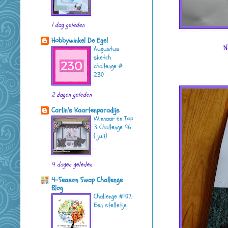
1 dag geleden
Hobbywinkel De Egel
N
Augustus
sketch
challenge #
230
2 dagen geleden
Carlin's Kaartenparadijs
Winnaar en Top
3 Challenge 96
( juli)
4 dagen geleden
4-Season Swap Challenge
Blog
Challenge #107:
Een stelletje.