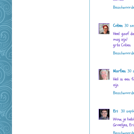
Beantwoord
Colien
30 se
Heel gaaf da
mag zijn!
grtz Colien
Beantwoord
Marfien
30 
Het is een f
zijn
Beantwoord
Eri
30 sept
Wow, je hebt
Groetjes, Eri
Beantwoord