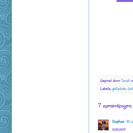
Gepost door
Sarah
Labels:
gelliplate
,
Gel
7 opmerkingen:
Daphne
30 
WAUW!!