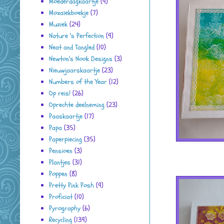
Moederdagkaartje
(9)
Mozaïekboekje
(7)
Muziek
(24)
Nature 's Perfection
(9)
Neat and Tangled
(10)
Newton's Nook Designs
(3)
Nieuwjaarskaartje
(23)
Numbers of the Year
(12)
Op reis!
(26)
Oprechte deelneming
(23)
Paaskaartje
(17)
Papa
(35)
Paperpiecing
(35)
Pensioen
(3)
Plantjes
(31)
Poppen
(8)
Pretty Pink Posh
(9)
Proficiat
(10)
Pyrography
(6)
Recycling
(139)