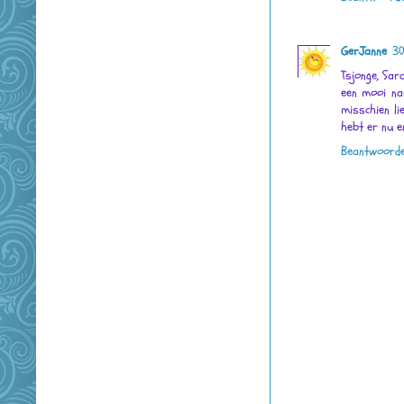
GerJanne
30
Tsjonge, Sar
een mooi nas
misschien lie
hebt er nu e
Beantwoord