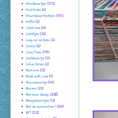
Kerstkaartjes
(372)
Kind Koala
(6)
Kleurenkaartenteam
(105)
Koffie
(2)
Label love
(10)
Labeltjes
(33)
Lang zal ze leven
(2)
Lavinia
(6)
Lawn Fawn
(145)
Lentekaartje
(21)
Lotus bloem
(2)
Macrame
(13)
Made with Love
(9)
Mannenkaartje
(50)
Maremi
(23)
Marianne design
(338)
Meisjeskaartjes
(12)
Met de naaimachine !
(310)
MFT
(213)