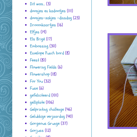
Dit was...
(3)
doosjes en kadootjes
(111)
doosjes-zakjes -dinsdag
(23)
Droomkaartjes
(16)
Elfjes
(19)
Els Brigé
(17)
Embossing
(30)
Envelope Punch bord
(8)
Feest
(81)
Flowering Fields
(6)
Flowershop
(18)
For You
(32)
Fuse
(6)
gefeliciteerd
(101)
gelliplate
(106)
Gelprinting challenge
(46)
Gelukkige verjaardag
(40)
Gorgeous Grunge
(37)
Gorjuss
(12)