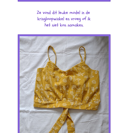
Ze vond dit leuke model in de
kringloopwinkel en vroeg of ik
het niet kon namaken.