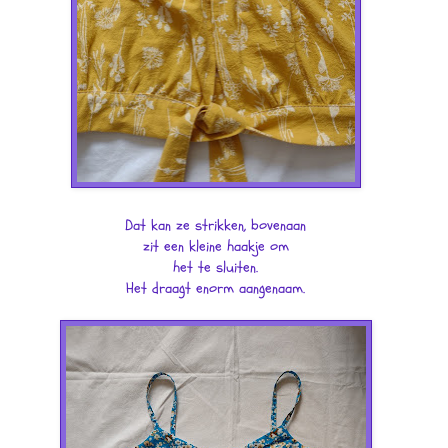
Dat kan ze strikken, bovenaan
zit een kleine haakje om
het te sluiten.
Het draagt enorm aangenaam.