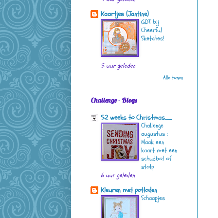
Kaartjes (Jantine)
GDT bij
Cheerful
Sketches!
5 uur geleden
Alle tonen
Challenge - Blogs
52 weeks to Christmas.......
Challenge
augustus :
Maak een
kaart met een
schudbol of
stolp
6 uur geleden
Kleuren met potloden
Schaapjes