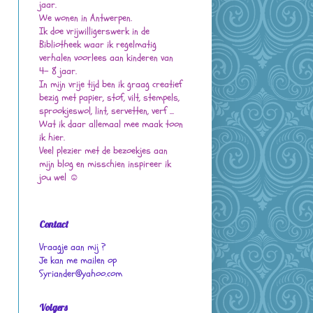
jaar.
We wonen in Antwerpen.
Ik doe vrijwilligerswerk in de
Bibliotheek waar ik regelmatig
verhalen voorlees aan kinderen van
4- 8 jaar.
In mijn vrije tijd ben ik graag creatief
bezig met papier, stof, vilt, stempels,
sprookjeswol, lint, servetten, verf ...
Wat ik daar allemaal mee maak toon
ik hier.
Veel plezier met de bezoekjes aan
mijn blog en misschien inspireer ik
jou wel ☺
Contact
Vraagje aan mij ?
Je kan me mailen op
Syriander@yahoo.com
Volgers