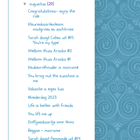
augustus
(20)
▼
Congratulations- enjoy the
ride
Kleurenkaartenteam:
mintgroen en zachtroze
Sarah daagt Colien uit #15
'You're my type'
Welkom thuis Aranka #2
Welkom thuis Aranka #1
Keukenrolhouder in macramé
You bring out the sunshine in
me
Vakantie in eigen tuin
Moederdag 2023
Life is better with friends
You lift me up
Dolfijnenkaartje voor Nomi
Reggae - macrame
Sarah daagt Femminde uit #14