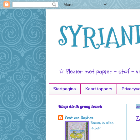
SYRIAN
☆ Plezier met papier - stof - vi
Startpagina
Kaart toppers
Privacyve
Blogs die ik graag bezoek
zo
Z
Post van Daphne
Samen is alles
leuker