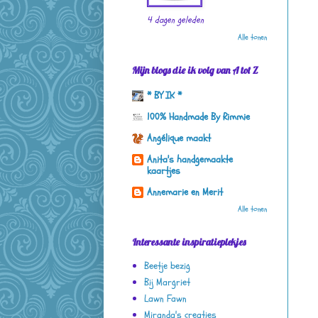
4 dagen geleden
Alle tonen
Mijn blogs die ik volg van A tot Z
* BY IK *
100% Handmade By Rimmie
Angélique maakt
Anita's handgemaakte
kaartjes
Annemarie en Merit
Alle tonen
Interessante inspiratieplekjes
Beetje bezig
Bij Margriet
Lawn Fawn
Miranda's creaties