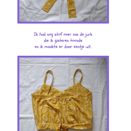
Ik had nog stof over van de jurk
die ik gisteren toonde
en ik maakte er daar eentje uit.