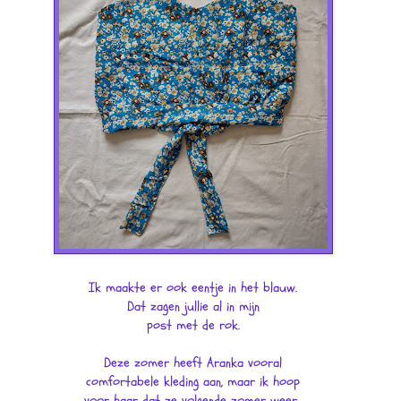
Ik maakte er ook eentje in het blauw.
Dat zagen jullie al in mijn
post met de rok.
Deze zomer heeft Aranka vooral
comfortabele kleding aan, maar ik hoop
voor haar dat ze volgende zomer weer