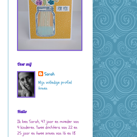
Over mij
Sarah
Mijn volledige profiel
tonen
Hallo
Ik ben Sarah, 47 jaar en moeder van
4 kinderen. Twee dochters van 22 en
25 jaar en twee zonen van 16 en 18