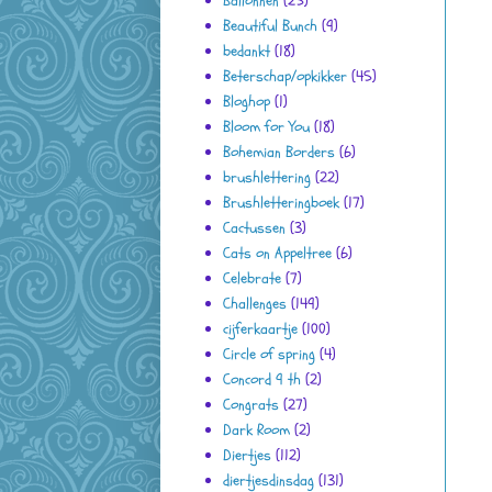
Ballonnen
(25)
Beautiful Bunch
(9)
bedankt
(18)
Beterschap/opkikker
(45)
Bloghop
(1)
Bloom for You
(18)
Bohemian Borders
(6)
brushlettering
(22)
Brushletteringboek
(17)
Cactussen
(3)
Cats on Appeltree
(6)
Celebrate
(7)
Challenges
(149)
cijferkaartje
(100)
Circle of spring
(4)
Concord 9 th
(2)
Congrats
(27)
Dark Room
(2)
Diertjes
(112)
diertjesdinsdag
(131)