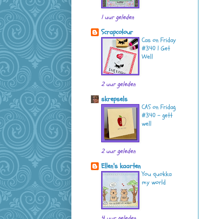
1 uur geleden
Scrapcolour
Cas on Friday
#340 | Get
Well
2 uur geleden
skrepsels
CAS on Fridag
#340 - gett
well
2 uur geleden
Ellen's kaarten
You quokka
my world
4 uur geleden