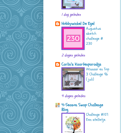
1 dag geleden
Hobbywinkel De Egel
Augustus
sketch
challenge #
230
2 dagen geleden
Carlin's Kaartenparadijs
Winnaar en Top
3 Challenge 96
( juli)
4 dagen geleden
4-Season Swap Challenge
Blog
Challenge #107:
Een stelletje.