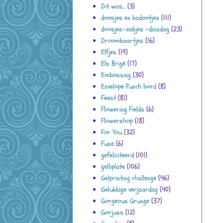
Dit was...
(3)
doosjes en kadootjes
(111)
doosjes-zakjes -dinsdag
(23)
Droomkaartjes
(16)
Elfjes
(19)
Els Brigé
(17)
Embossing
(30)
Envelope Punch bord
(8)
Feest
(81)
Flowering Fields
(6)
Flowershop
(18)
For You
(32)
Fuse
(6)
gefeliciteerd
(101)
gelliplate
(106)
Gelprinting challenge
(46)
Gelukkige verjaardag
(40)
Gorgeous Grunge
(37)
Gorjuss
(12)