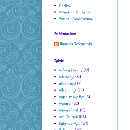
Pootles
Wenskaarten en zo
Yvonne - Santakraom
In Memorium
Rosina's Scrapcards
Labels
A Round Array
(12)
Adventtijd
(31)
alcoholinkt
(4)
Allegaartje
(77)
Apple of my Eye
(6)
Aquarel
(32)
Aquarelboek
(16)
Art Journal
(115)
Babykaartjes
(57)