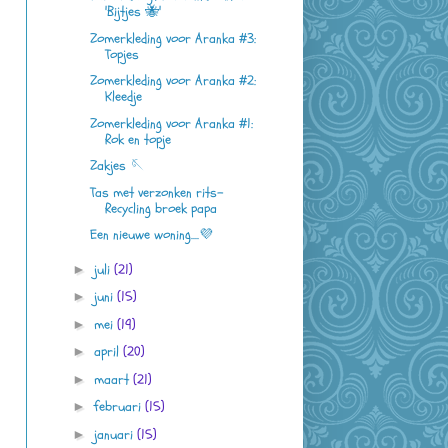
'Bijtjes 🐝'
Zomerkleding voor Aranka #3:
Topjes
Zomerkleding voor Aranka #2:
Kleedje
Zomerkleding voor Aranka #1:
Rok en topje
Zakjes 🪡
Tas met verzonken rits-
Recycling broek papa
Een nieuwe woning....💜
juli
(21)
►
juni
(15)
►
mei
(19)
►
april
(20)
►
maart
(21)
►
februari
(15)
►
januari
(15)
►